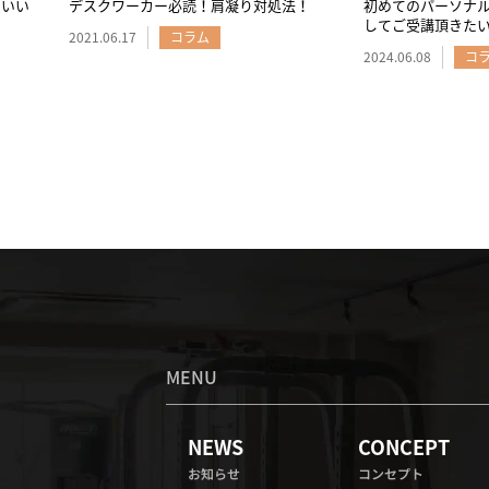
、いい
デスクワーカー必読！肩凝り対処法！
初めてのパーソナ
してご受講頂きた
2021.06.17
コラム
ナー前原優人の想
2024.06.08
コ
MENU
NEWS
CONCEPT
お知らせ
コンセプト