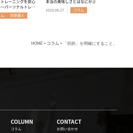
ルトレーニングを安心
本当の美味しさとはなにか②
い～パーソナルトレー
2020.06.27
コラム
い
ラム
前原優人
HOME
コラム
>
>
「目的」を明確にすること。
COLUMN
CONTACT
コラム
お問い合わせ