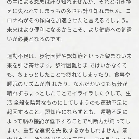
の中による恩恵は計り知れませんが、それと引き換
えに失われてしまうもの多さも計り知れません。コ
ロナ禍がその傾向を加速させたと言えるでしょう。
未来はより便利になるからこそ、より健康への気遣
いが必要となるのです。
運動不足は、歩行困難や認知症といった望まない未
来を引き寄せます。歩行困難とま ではいかなくて
も、ちょっとしたことで疲れてしまったり、食事や
睡眠のリズムが崩 れたり、なんだかいつも気分が
晴れずちょっとしたことでイライラしたりして、生
活 全般を陰鬱なものにしてしまうのも運動不足に
起因すること。認知症にならずとも、 運動不足に
よって脳の機能が低下することで判断力が鈍ってし
まい、重要な選択を失 敗するかもしれません。筋