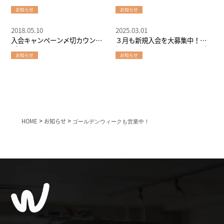
お知らせ
お知らせ
2018.05.10
2025.03.01
入会キャンペーン〆切カウント
３月も新規入会を大募集中！～
ダウン！
堀江でパーソナルトレーニング
お知らせ
お知らせ
するならW-GYM
HOME
>
お知らせ
>
ゴールデンウィークも営業中！