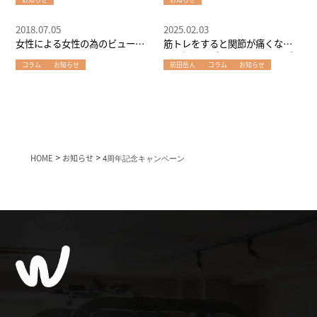
2018.07.05
2025.02.03
女性による女性の為のビューテ
筋トレをすると関節が痛くなる
ィセッション！
人は堀江のパーソナルジムにご
コラム
お知らせ
前田岳人
コラム
お知らせ
相談ください！
HOME
>
お知らせ
>
4周年記念キャンペーン