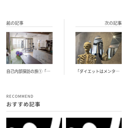
前の記事
次の記事
自己内部探訪の旅①「呼
「ダイエットはメンタル
吸の感知」～呼吸と自律
って聞いたんですよね」
神経の関係が理解できれ
～メディアから発せられ
ば人生が変わる
るダイエット情報の闇
RECOMMEND
おすすめ記事