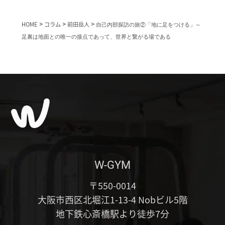
HOME
>
コラム
>
前田岳人
>
自己内部探訪の旅②「地に足をつける」～
足裏は地面との唯一の接点であって、世界と繋がる場である
W-GYM
〒550-0014
大阪市西区北堀江1-13-4 Nobビル5階
地下鉄心斎橋駅より徒歩7分