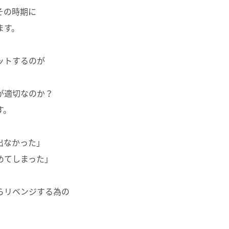
その時期に
ます。
ットするのが
が適切なのか？
す。
出なかった」
めてしまった」
、
らリベンジする為の