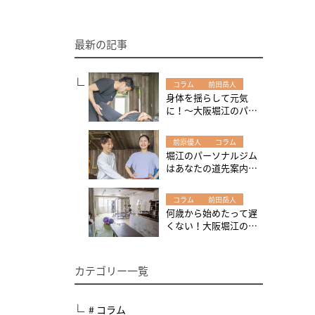
最新の記事
コラム
前田岳人
身体を揺らして元気
に！～大阪堀江のパー
ソナルジムW-GYMで、
身体の調子を整えまし
前原優人
コラム
ょう！
堀江のパーソナルジム
はあなたの道先案内人
～運動やトレーニング
を始める時は現在地の
コラム
前田岳人
把握から始めてみよ
何歳から始めたって遅
う！
くない！大阪堀江のパ
ーソナルジムW-GYMは
高齢の方にも大人気！
カテゴリー一覧
# コラム