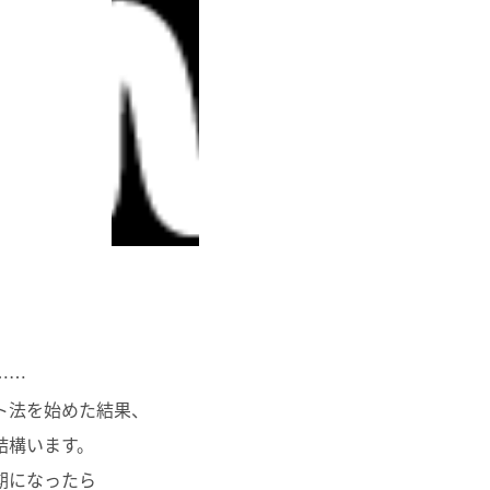
……
ト法を始めた結果、
結構います。
期になったら