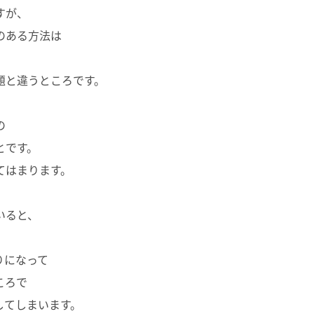
すが、
のある方法は
題と違うところです。
の
とです。
てはまります。
いると、
りになって
ころで
してしまいます。