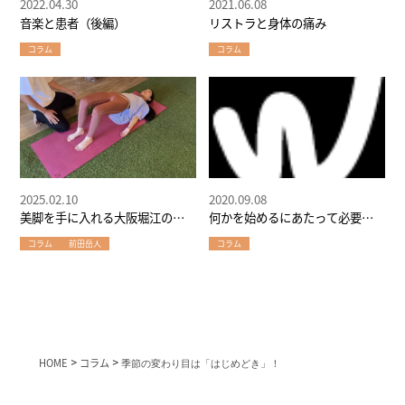
2022.04.30
2021.06.08
音楽と患者（後編）
リストラと身体の痛み
コラム
コラム
2025.02.10
2020.09.08
美脚を手に入れる大阪堀江のパ
何かを始めるにあたって必要な
ーソナルジムW-GYMメソッド①
能力
コラム
前田岳人
コラム
～現状把握編
HOME
>
コラム
>
季節の変わり目は「はじめどき」！