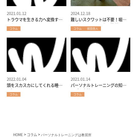
2021.01.12
2024.12.18
トラウマを生きる力へ変換する
難しいスクワットは不要！堀江
人たち
のパーソナルジムなら簡単にで
コラム
コラム
前田岳人
きる種目でヒップアップが可
能！
2022.01.04
2021.01.14
頭をスカスカにしてくれる睡眠
パーソナルトレーニングの知ら
習慣
れざる実情
コラム
コラム
HOME
>
コラム
>
パーソナルトレーニングは教習所