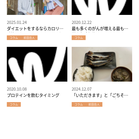
2025.01.24
2020.12.22
ダイエットをするならカロリー
最も多くのがんが増える最も簡
計算をやめてみるとよい！～堀
単な危険行為
コラム
前田岳人
コラム
江のパーソナルトレーナーが教
えるダイエット術
2020.10.08
2024.12.07
プロテインを飲むタイミング
「いただきます」と「ごちそう
さまでした」～堀江のパーソナ
コラム
コラム
前田岳人
ルトレーナーが教えるダイエッ
トの前にやるべきこと