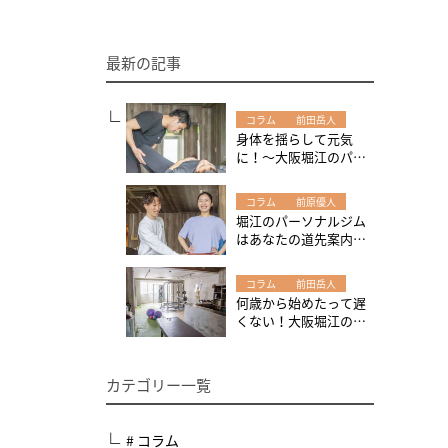
最新の記事
コラム
前田岳人
身体を揺らして元気
に！～大阪堀江のパー
ソナルジムW-GYMで、
身体の調子を整えまし
コラム
前原優人
ょう！
堀江のパーソナルジム
はあなたの道先案内人
～運動やトレーニング
を始める時は現在地の
コラム
前田岳人
把握から始めてみよ
何歳から始めたって遅
う！
くない！大阪堀江のパ
ーソナルジムW-GYMは
高齢の方にも大人気！
カテゴリー一覧
# コラム