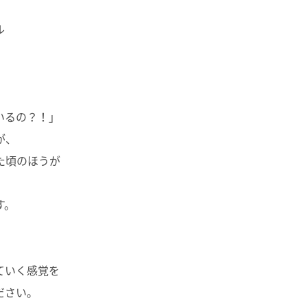
ル
いるの？！」
が、
た頃のほうが
す。
ていく感覚を
ださい。