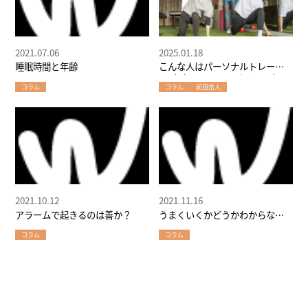
2021.07.06
2025.01.18
睡眠時間と年齢
こんな人はパーソナルトレーニ
ングがオススメ！～堀江のパー
コラム
コラム
前田岳人
ソナルトレーナーの本音
2021.10.12
2021.11.16
アラームで起きるのは善か？
うまくいくかどうかわからない
習慣をつくる
コラム
コラム