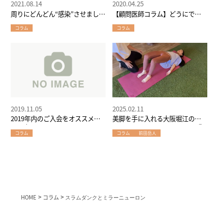
2021.08.14
2020.04.25
周りにどんどん“感染”させましょ
【顧問医師コラム】どうにでも
う！
なれ効果
コラム
コラム
2019.11.05
2025.02.11
2019年内のご入会をオススメす
美脚を手に入れる大阪堀江のパ
る理由
ーソナルジムW-GYMメソッド②
コラム
コラム
前田岳人
～メカニズム編
HOME
>
コラム
>
スラムダンクとミラーニューロン