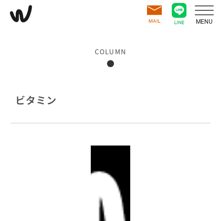
MAIL
MENU
LINE
COLUMN
ビタミン