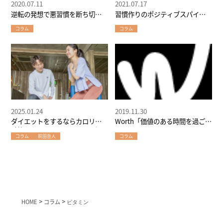
2020.07.11
2021.07.17
逆転の発想で悪習慣を断ち切
習慣作りのポジティブスパイラ
る！
ル
コラム
コラム
2025.01.24
2019.11.30
ダイエットをするならカロリー
Worth「価値のある時間を過ご
計算をやめてみるとよい！～堀
す」
コラム
前田岳人
コラム
江のパーソナルトレーナーが教
えるダイエット術
HOME
>
コラム
>
ビタミン