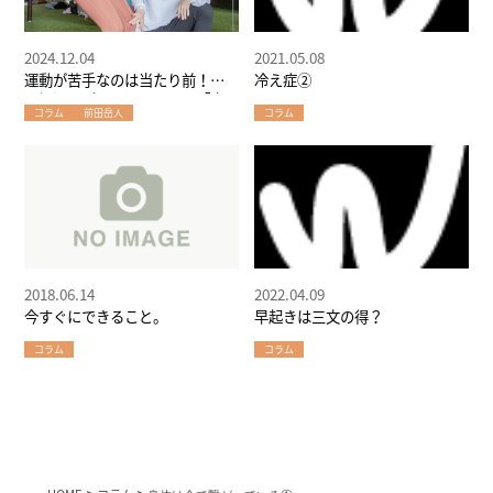
2024.12.04
2021.05.08
運動が苦手なのは当たり前！大
冷え症②
阪堀江のパーソナルジムで「身
コラム
前田岳人
コラム
体教育」をしよう！
2018.06.14
2022.04.09
今すぐにできること。
早起きは三文の得？
コラム
コラム