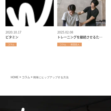
2020.10.17
2025.02.08
ビタミン
トレーニングを継続させるため
のマインド～堀江のパーソナル
コラム
コラム
前田岳人
ジムが伝授
HOME
>
コラム
>
簡単にヒップアップする方法