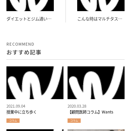
ダイエットとジム通い両
こんな時はマルチタスク
方同時に始めるときの注
推奨
意
RECOMMEND
おすすめ記事
2021.09.04
2020.03.28
授業中に立ち歩く
【顧問医師コラム】Wants
コラム
コラム