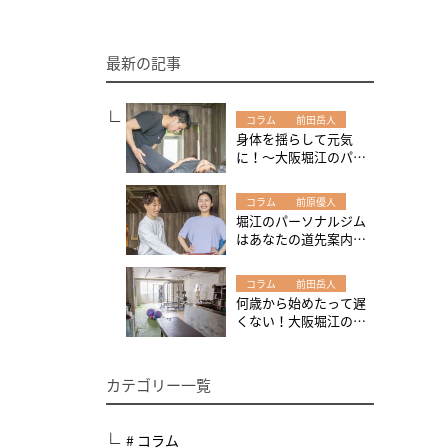
最新の記事
コラム
前田岳人
身体を揺らして元気
に！～大阪堀江のパー
ソナルジムW-GYMで、
身体の調子を整えまし
コラム
前原優人
ょう！
堀江のパーソナルジム
はあなたの道先案内人
～運動やトレーニング
を始める時は現在地の
コラム
前田岳人
把握から始めてみよ
何歳から始めたって遅
う！
くない！大阪堀江のパ
ーソナルジムW-GYMは
高齢の方にも大人気！
カテゴリー一覧
# コラム