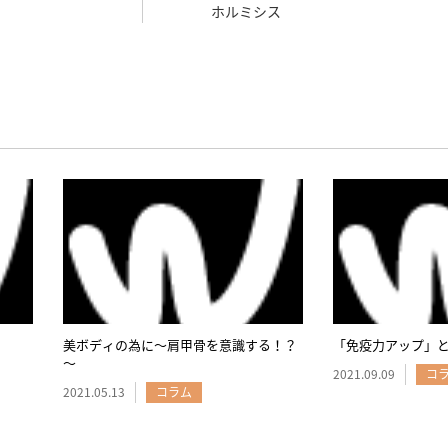
ホルミシス
美ボディの為に～肩甲骨を意識する！？
「免疫力アップ」
～
2021.09.09
コ
2021.05.13
コラム