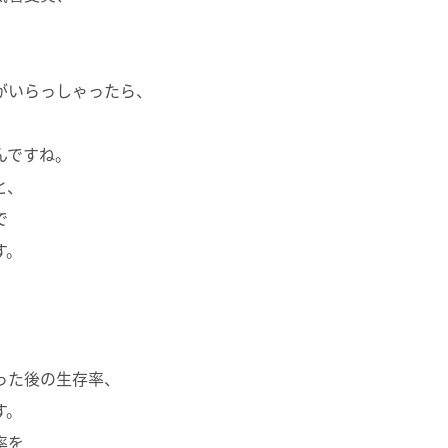
がいらっしゃったら、
んですね。
と、
で
す。
、
った後の生存率、
す。
率を