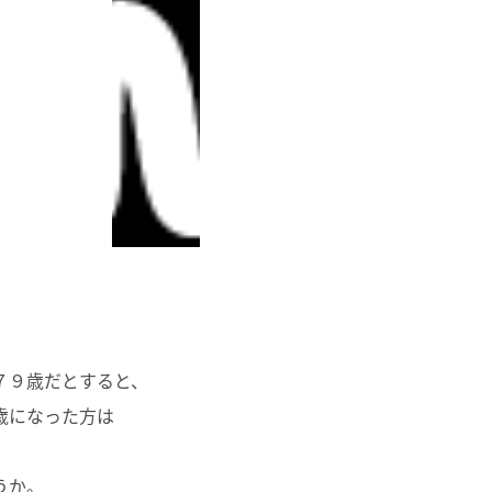
７９歳だとすると、
歳になった方は
うか。