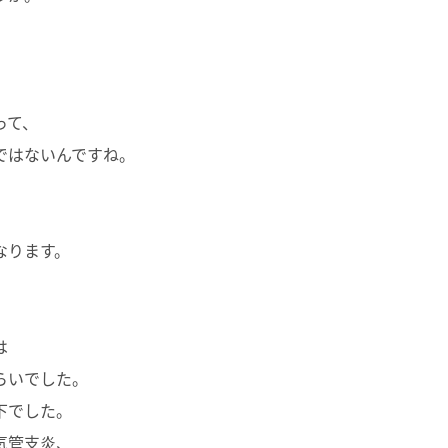
って、
ではないんですね。
なります。
、
は
らいでした。
下でした。
気管支炎、