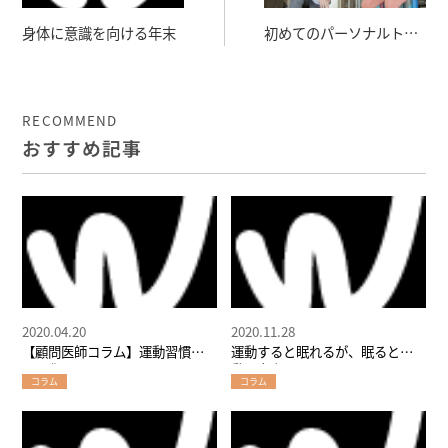
身体に意識を向ける年末
初めてのパーソナルトレ
ーニングを安心してご受
講頂きたい～パーソナル
トレーナー前原優人の想
RECOMMEND
い
おすすめ記事
2020.04.20
2020.11.28
【顧問医師コラム】運動習慣を
運動すると眠れるが、眠ると運
言語化する
動も向上する
コラム
コラム