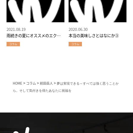
2021.08.19
2020.06.30
雨続きの夏にオススメのエクサ
本当の美味しさとはなにか③
サイズ
コラム
コラム
HOME
>
コラム
>
前田岳人
>
夢は実現できる～すべては強く思うことか
ら。そして気付きを得たあなたに祝福を