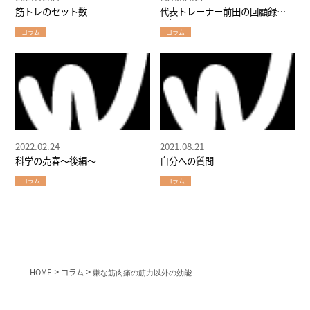
筋トレのセット数
代表トレーナー前田の回顧録～
お知らせ～
コラム
コラム
2022.02.24
2021.08.21
科学の売春～後編～
自分への質問
コラム
コラム
HOME
>
コラム
>
嫌な筋肉痛の筋力以外の効能